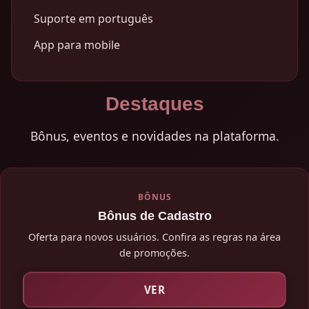
Suporte em português
App para mobile
Destaques
Bônus, eventos e novidades na plataforma.
BÔNUS
Bônus de Cadastro
Oferta para novos usuários. Confira as regras na área
de promoções.
VER