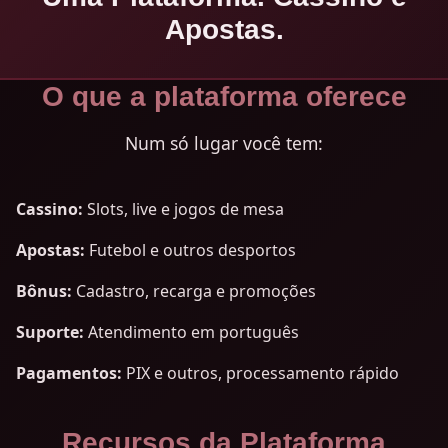
Apostas.
O que a plataforma oferece
Num só lugar você tem:
Cassino:
Slots, live e jogos de mesa
Apostas:
Futebol e outros desportos
Bônus:
Cadastro, recarga e promoções
Suporte:
Atendimento em português
Pagamentos:
PIX e outros, processamento rápido
Recursos da Plataforma